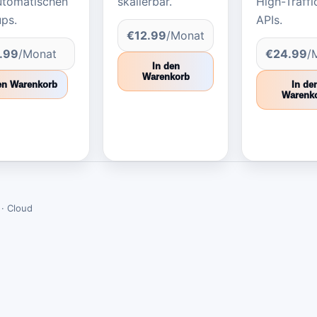
utomatischen
skalierbar.
High-Traffi
ps.
APIs.
€12.99
/Monat
.99
/Monat
€24.99
/
In den
Warenkorb
en Warenkorb
In de
Warenk
· Cloud