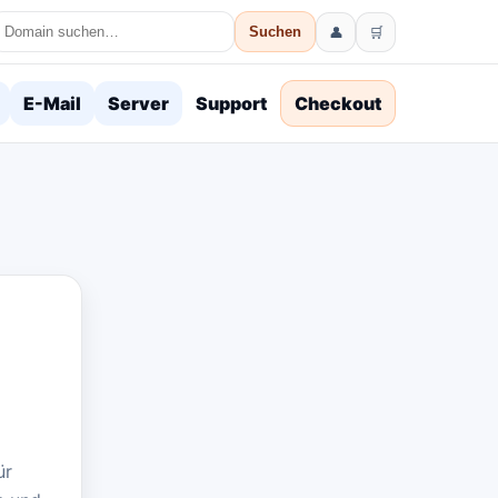
👤
🛒
Suchen
E-Mail
Server
Support
Checkout
ür