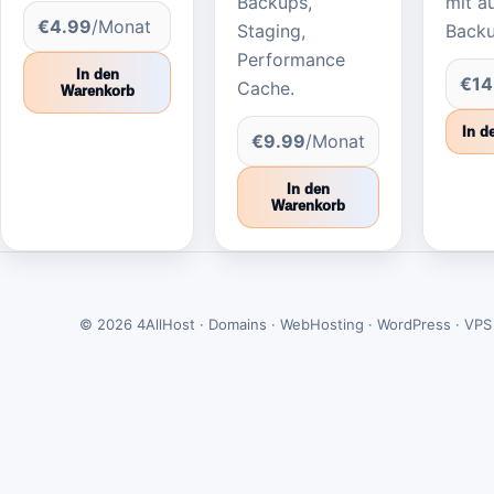
Backups,
mit a
€4.99
/Monat
Staging,
Backu
Performance
In den
€14
Cache.
Warenkorb
In d
€9.99
/Monat
In den
Warenkorb
© 2026 4AllHost · Domains · WebHosting · WordPress · VPS 