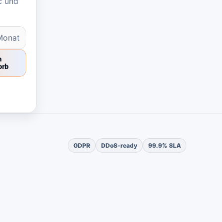
c und
Monat
n
orb
GDPR
DDoS-ready
99.9% SLA