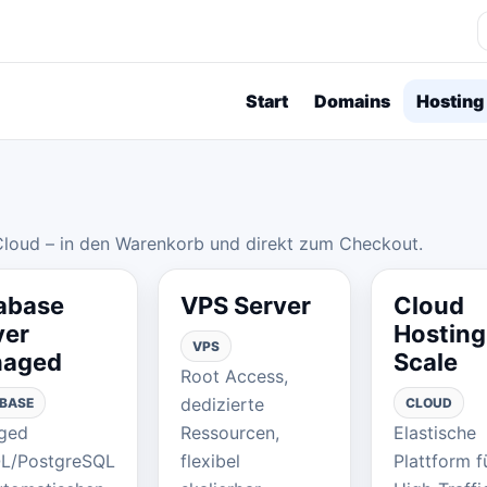
Start
Domains
Hosting
loud – in den Warenkorb und direkt zum Checkout.
abase
VPS Server
Cloud
ver
Hosting
VPS
aged
Scale
Root Access,
dedizierte
BASE
CLOUD
ged
Ressourcen,
Elastische
L/PostgreSQL
flexibel
Plattform f